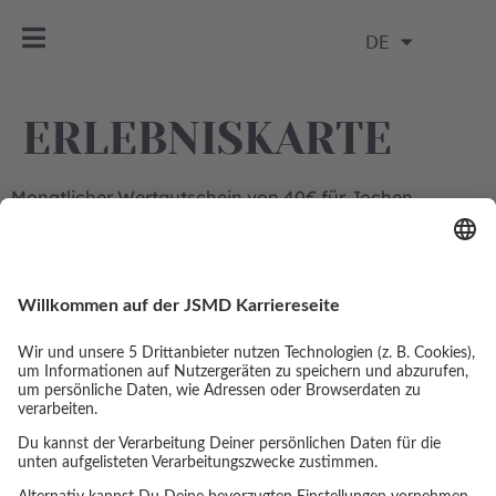
DE
ERLEBNISKARTE
Monatlicher Wertgutschein von 40€ für Jochen
Schweizer Erlebnisse (Entfällt bei Teilnahme am
Sportangebot oder beim Deutschland Ticket).