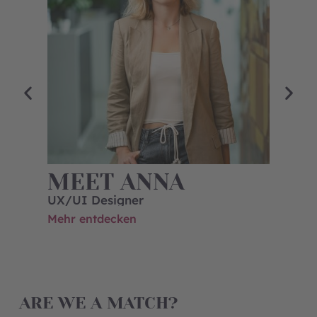
MEET ANNA
ME
UX/UI Designer
Weba
Mehr entdecken
Mehr 
ARE WE A MATCH?